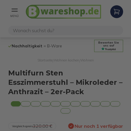
MENÜ
Bewerten Sie
Nachhaltigkeit
= B-Ware
100% funktio
uns auf
Startseite
Wohnen kochen
Wohnen
/
/
Multifurn Sten
Esszimmerstuhl – Mikroleder –
Anthrazit – 2er-Pack
320,00 €
Nur noch 1 verfügbar
Vergleichspreis