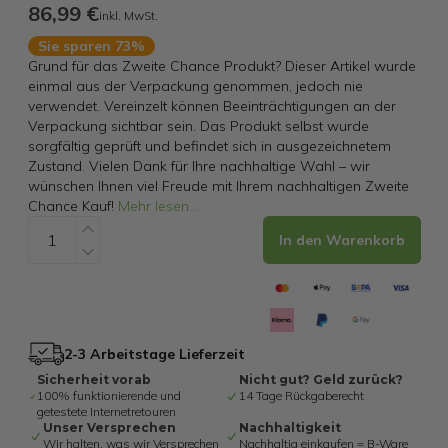
86,99 €
inkl. MwSt.
Sie sparen 73%
Grund für das Zweite Chance Produkt? Dieser Artikel wurde
einmal aus der Verpackung genommen, jedoch nie
verwendet. Vereinzelt können Beeinträchtigungen an der
Verpackung sichtbar sein. Das Produkt selbst wurde
sorgfältig geprüft und befindet sich in ausgezeichnetem
Zustand. Vielen Dank für Ihre nachhaltige Wahl – wir
wünschen Ihnen viel Freude mit Ihrem nachhaltigen Zweite
Chance Kauf!
Mehr lesen
...
In den Warenkorb
2-3 Arbeitstage Lieferzeit
Sicherheit vorab
Nicht gut? Geld zurück?
100% funktionierende und
14 Tage Rückgaberecht
getestete Internetretouren
Unser Versprechen
Nachhaltigkeit
Wir halten, was wir Versprechen
Nachhaltig einkaufen = B-Ware