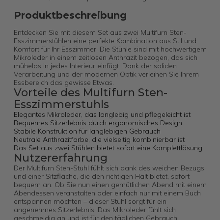
Produktbeschreibung
Entdecken Sie mit diesem Set aus zwei Multifurn Sten-
Esszimmerstühlen eine perfekte Kombination aus Stil und
Komfort für Ihr Esszimmer. Die Stühle sind mit hochwertigem
Mikroleder in einem zeitlosen Anthrazit bezogen, das sich
mühelos in jedes Interieur einfügt. Dank der soliden
Verarbeitung und der modernen Optik verleihen Sie Ihrem
Essbereich das gewisse Etwas.
Vorteile des Multifurn Sten-
Esszimmerstuhls
Elegantes Mikroleder, das langlebig und pflegeleicht ist
Bequemes Sitzerlebnis durch ergonomisches Design
Stabile Konstruktion für langlebigen Gebrauch
Neutrale Anthrazitfarbe, die vielseitig kombinierbar ist
Das Set aus zwei Stühlen bietet sofort eine Komplettlösung
Nutzererfahrung
Der Multifurn Sten-Stuhl fühlt sich dank des weichen Bezugs
und einer Sitzfläche, die den richtigen Halt bietet, sofort
bequem an. Ob Sie nun einen gemütlichen Abend mit einem
Abendessen veranstalten oder einfach nur mit einem Buch
entspannen möchten – dieser Stuhl sorgt für ein
angenehmes Sitzerlebnis. Das Mikroleder fühlt sich
geschmeidig an und ist für den täglichen Gebrauch