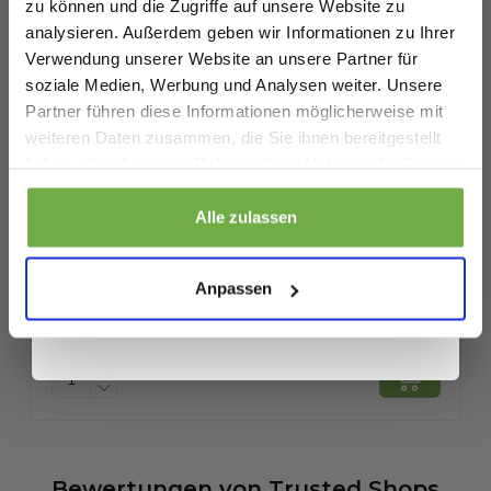
zu können und die Zugriffe auf unsere Website zu
analysieren. Außerdem geben wir Informationen zu Ihrer
Artikelnummer
Verwendung unserer Website an unsere Partner für
EAN
2602056799921
soziale Medien, Werbung und Analysen weiter. Unsere
Partner führen diese Informationen möglicherweise mit
SKU
27537696
Geburtstag
weiteren Daten zusammen, die Sie ihnen bereitgestellt
haben oder die sie im Rahmen Ihrer Nutzung der Dienste
gesammelt haben.
Ähnliche Produkte
Sicher dir 5 € Rabatt
Alle zulassen
Wenn du dich anmeldest, erklärst du dich damit einverstanden, Angebote
Multifurn Sol Esszimmerstuhl – 2er-Pack
M
und andere Marketing-Nachrichten von
bwareshop.de
per E-Mail zu
Anpassen
erhalten. Außerdem stimmst du unserer
Datenschutzerklärung
zu. Du
– Taupe – Standardgröße
A
kannst dich jederzeit wieder abmelden
189,00 €
Vergleichspreis
V
79,99 €
1
-
58
%
Bewertungen
von
Trusted Shops