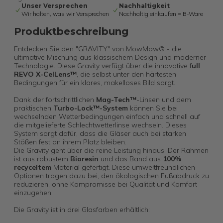
Unser Versprechen
Nachhaltigkeit
Wir halten, was wir Versprechen
Nachhaltig einkaufen = B-Ware
Produktbeschreibung
Entdecken Sie den "GRAVITY" von MowMow® - die
ultimative Mischung aus klassischem Design und moderner
Technologie. Diese Gravity verfügt über die innovative f
ull
REVO X-CelLens™
, die selbst unter den härtesten
Bedingungen für ein klares, makelloses Bild sorgt.
Dank der fortschrittlichen
Mag-Tech™
-Linsen und dem
praktischen
Turbo-Lock™-System
können Sie bei
wechselnden Wetterbedingungen einfach und schnell auf
die mitgelieferte Schlechtwetterlinse wechseln. Dieses
System sorgt dafür, dass die Gläser auch bei starken
Stößen fest an ihrem Platz bleiben.
Die Gravity geht über die reine Leistung hinaus: Der Rahmen
ist aus robustem
Bioresin
und das Band aus
100%
recyceltem
Material gefertigt. Diese umweltfreundlichen
Optionen tragen dazu bei, den ökologischen Fußabdruck zu
reduzieren, ohne Kompromisse bei Qualität und Komfort
einzugehen.
Die Gravity ist in drei Glasfarben erhältlich: