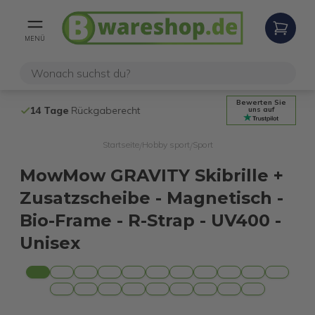
MENÜ
Bewerten Sie
14 Tage
Rückgaberecht
Kostenloser 
uns auf
Startseite
Hobby sport
Sport
/
/
MowMow GRAVITY Skibrille +
Zusatzscheibe - Magnetisch -
Bio-Frame - R-Strap - UV400 -
Unisex