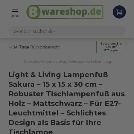
MENÜ
Bewerten Sie
14 Tage
Rückgaberecht
Kostenloser 
uns auf
Startseite
Wohnen kochen
Wohnen
Innenbeleuchtung
/
/
/
Light & Living Lampenfuß
Sakura – 15 x 15 x 30 cm –
Robuster Tischlampenfuß aus
Holz – Mattschwarz – Für E27-
Leuchtmittel – Schlichtes
Design als Basis für Ihre
Tischlampe