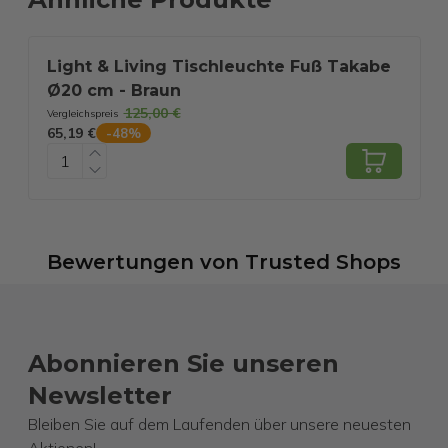
Light & Living Tischleuchte Fuß Takabe
Ø20 cm - Braun
N
125,00 €
Vergleichspreis
V
65,19 €
3
-
48
%
Bewertungen
von
Trusted Shops
Abonnieren Sie unseren
Newsletter
Bleiben Sie auf dem Laufenden über unsere neuesten