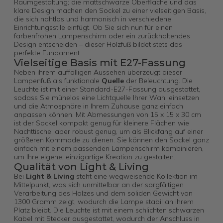
Raumgestaltung; die mattschwarze Oberfläche und das
klare Design machen den Sockel zu einer vielseitigen Basis,
die sich nahtlos und harmonisch in verschiedene
Einrichtungsstile einfügt. Ob Sie sich nun für einen
farbenfrohen Lampenschirm oder ein zurückhaltendes
Design entscheiden – dieser Holzfuß bildet stets das
perfekte Fundament.
Vielseitige Basis mit E27-Fassung
Neben ihrem auffälligen Aussehen überzeugt dieser
Lampenfuß als funktionale
Quelle
der Beleuchtung. Die
Leuchte ist mit einer Standard-E27-Fassung ausgestattet,
sodass Sie mühelos eine Lichtquelle Ihrer Wahl einsetzen
und die Atmosphäre in Ihrem Zuhause ganz einfach
anpassen können. Mit Abmessungen von 15 x 15 x 30 cm
ist der Sockel kompakt genug für kleinere Flächen wie
Nachttische, aber robust genug, um als Blickfang auf einer
größeren Kommode zu dienen. Sie können den Sockel ganz
einfach mit einem passenden Lampenschirm kombinieren,
um Ihre eigene, einzigartige Kreation zu gestalten.
Qualität von Light & Living
Bei
Light & Living
steht eine wegweisende Kollektion im
Mittelpunkt, was sich unmittelbar an der sorgfältigen
Verarbeitung des Holzes und dem soliden Gewicht von
1300 Gramm zeigt, wodurch die Lampe stabil an ihrem
Platz bleibt. Die Leuchte ist mit einem schlichten schwarzen
Kabel mit Stecker ausgestattet, wodurch der Anschluss in