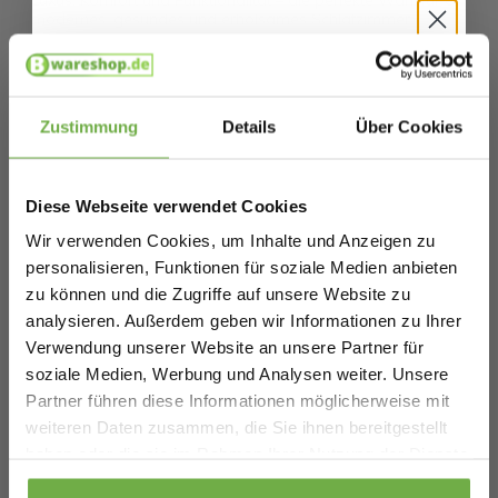
Luxus, Komfort und Funktionalität – die perfekte Wahl für ein
modernes, gesundes und erholsames Schlafzimmer.
Spezifikationen
Hallo
Schnäppchenjäger 👋
Artikelnummer
Zustimmung
Details
Über Cookies
EAN
8720994515381
Melde dich an und erhalte sofort
5 €
Willkommensrabatt.
SKU
9721055564980
Diese Webseite verwendet Cookies
Bei
bwareshop.de
profitierst du von
Wir verwenden Cookies, um Inhalte und Anzeigen zu
Rabatten bis zu 70%.
personalisieren, Funktionen für soziale Medien anbieten
Ähnliche Produkte
zu können und die Zugriffe auf unsere Website zu
analysieren. Außerdem geben wir Informationen zu Ihrer
Verwendung unserer Website an unsere Partner für
Kayori Yasu Bettbezug aus Baumwolle –
soziale Medien, Werbung und Analysen weiter. Unsere
200 x 200–220 + 2 Kissenbezüge –
Partner führen diese Informationen möglicherweise mit
109,80 €
Doppelbett – Einzigartiges Muster – Blau
Vergleichspreis
V
Geburtstag
weiteren Daten zusammen, die Sie ihnen bereitgestellt
62,29 €
3
-
43
%
haben oder die sie im Rahmen Ihrer Nutzung der Dienste
gesammelt haben.