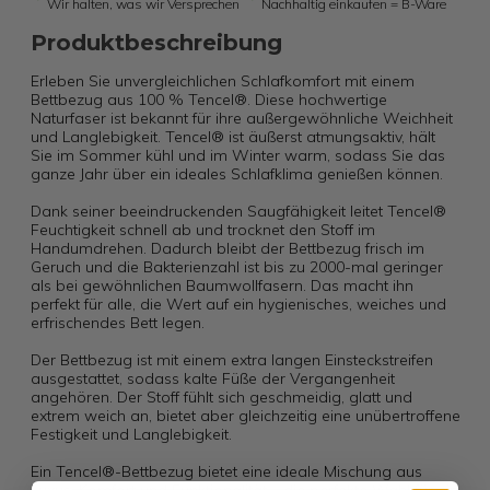
Wir halten, was wir Versprechen
Nachhaltig einkaufen = B-Ware
Produktbeschreibung
Erleben Sie unvergleichlichen Schlafkomfort mit einem
Bettbezug aus 100 % Tencel®. Diese hochwertige
Naturfaser ist bekannt für ihre außergewöhnliche Weichheit
und Langlebigkeit. Tencel® ist äußerst atmungsaktiv, hält
Sie im Sommer kühl und im Winter warm, sodass Sie das
ganze Jahr über ein ideales Schlafklima genießen können.
Dank seiner beeindruckenden Saugfähigkeit leitet Tencel®
Feuchtigkeit schnell ab und trocknet den Stoff im
Handumdrehen. Dadurch bleibt der Bettbezug frisch im
Geruch und die Bakterienzahl ist bis zu 2000-mal geringer
als bei gewöhnlichen Baumwollfasern. Das macht ihn
perfekt für alle, die Wert auf ein hygienisches, weiches und
erfrischendes Bett legen.
Der Bettbezug ist mit einem extra langen Einsteckstreifen
ausgestattet, sodass kalte Füße der Vergangenheit
angehören. Der Stoff fühlt sich geschmeidig, glatt und
extrem weich an, bietet aber gleichzeitig eine unübertroffene
Festigkeit und Langlebigkeit.
Ein Tencel®-Bettbezug bietet eine ideale Mischung aus