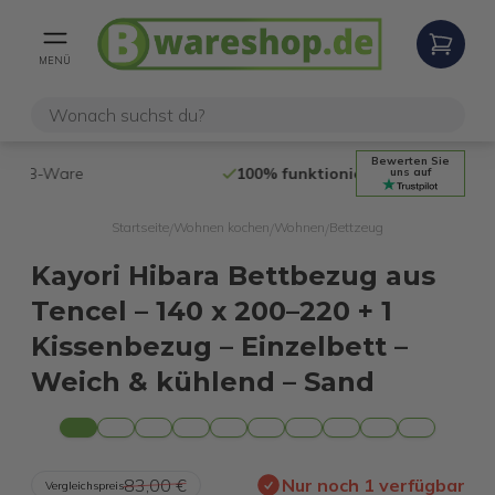
MENÜ
Bewerten Sie
100% funktionierende
Internetretouren
14 Tage
uns auf
Startseite
Wohnen kochen
Wohnen
Bettzeug
/
/
/
Kayori Hibara Bettbezug aus
Tencel – 140 x 200–220 + 1
Kissenbezug – Einzelbett –
Weich & kühlend – Sand
83,00 €
Nur noch 1 verfügbar
Vergleichspreis