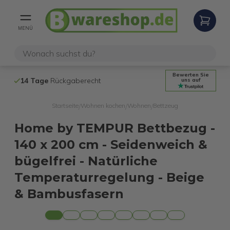
MENÜ
Bewerten Sie
14 Tage
Rückgaberecht
Kostenloser 
uns auf
Startseite
Wohnen kochen
Wohnen
Bettzeug
/
/
/
Home by TEMPUR Bettbezug -
140 x 200 cm - Seidenweich &
bügelfrei - Natürliche
Temperaturregelung - Beige
& Bambusfasern