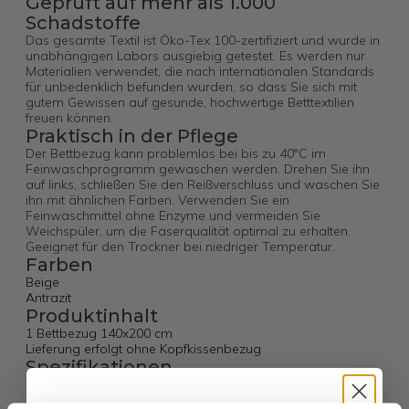
Geprüft auf mehr als 1.000
Schadstoffe
Das gesamte Textil ist Öko-Tex 100-zertifiziert und wurde in
unabhängigen Labors ausgiebig getestet. Es werden nur
Materialien verwendet, die nach internationalen Standards
für unbedenklich befunden wurden, so dass Sie sich mit
gutem Gewissen auf gesunde, hochwertige Betttextilien
freuen können.
Praktisch in der Pflege
Der Bettbezug kann problemlos bei bis zu 40°C im
Feinwaschprogramm gewaschen werden. Drehen Sie ihn
auf links, schließen Sie den Reißverschluss und waschen Sie
ihn mit ähnlichen Farben. Verwenden Sie ein
Feinwaschmittel ohne Enzyme und vermeiden Sie
Weichspüler, um die Faserqualität optimal zu erhalten.
Geeignet für den Trockner bei niedriger Temperatur.
Farben
Beige
Antrazit
Produktinhalt
1 Bettbezug 140x200 cm
Lieferung erfolgt ohne Kopfkissenbezug
Spezifikationen
Material: 100% Bambus
Farbe: Beige