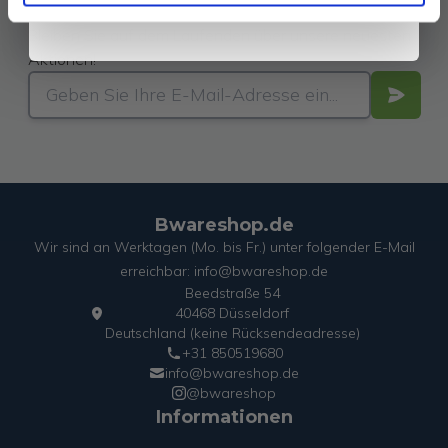
Newsletter
Bleiben Sie auf dem Laufenden über unsere neuesten
Aktionen!
Bwareshop.de
Wir sind an Werktagen (Mo. bis Fr.) unter folgender E-Mail
erreichbar: info@bwareshop.de
Beedstraße 54
40468 Düsseldorf
Deutschland (keine Rücksendeadresse)
+31 850519680
info@bwareshop.de
@bwareshop
Informationen