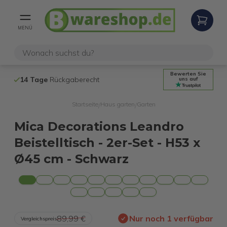
MENÜ
Bewerten Sie
14 Tage
Rückgaberecht
Kostenloser 
uns auf
Startseite
Haus garten
Garten
/
/
Mica Decorations Leandro
Beistelltisch - 2er-Set - H53 x
Ø45 cm - Schwarz
89,99 €
Nur noch 1 verfügbar
Vergleichspreis