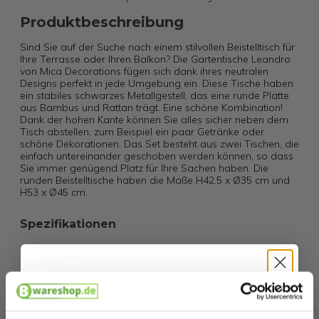
Produktbeschreibung
Sind Sie auf der Suche nach einem stilvollen Beistelltisch für
Ihre Terrasse oder Ihren Balkon? Die Gartentische Leandro
von Mica Decorations fügen sich dank ihres neutralen
Designs perfekt in jede Umgebung ein. Diese Tische haben
ein stabiles schwarzes Metallgestell, das eine runde Platte
aus Bambus und Rattan trägt. Eine schöne Kombination!
Dank der hohen Kante können Sie alles sicher neben dem
Tisch abstellen, zum Beispiel ein paar Getränke oder
schöne Dekorationen. Das Set besteht aus zwei Tischen, die
einfach untereinander geschoben werden können, so dass
Sie immer genügend Platz für Ihre Sachen haben. Die
runden Beistelltische haben die Maße H42,5 x Ø35 cm und
H53 x Ø45 cm.
Spezifikationen
Artikelnummer
EAN
8718861934533
Hallo
SKU
275304597