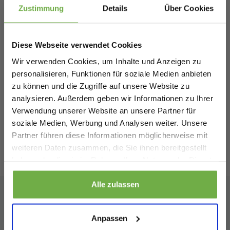
Schnäppchenjäger 👋
Zustimmung
Details
Über Cookies
Melde dich an und erhalte sofort
5 €
Ähnliche Produkte
Willkommensrabatt.
Diese Webseite verwendet Cookies
Bei
bwareshop.de
profitierst du von
Wir verwenden Cookies, um Inhalte und Anzeigen zu
Rabatten bis zu 70%.
Mica Decorations Beistelltisch - 2er-Set -
M
personalisieren, Funktionen für soziale Medien anbieten
L80 x B60 x H47 cm - Metall - Schwarz
zu können und die Zugriffe auf unsere Website zu
76,95 €
Vergleichspreis
V
analysieren. Außerdem geben wir Informationen zu Ihrer
41,99 €
2
-
45
%
Verwendung unserer Website an unsere Partner für
soziale Medien, Werbung und Analysen weiter. Unsere
Partner führen diese Informationen möglicherweise mit
Geburtstag
weiteren Daten zusammen, die Sie ihnen bereitgestellt
haben oder die sie im Rahmen Ihrer Nutzung der Dienste
Bewertungen
von
Trusted Shops
gesammelt haben.
Sicher dir 5 € Rabatt
Alle zulassen
Wenn du dich anmeldest, erklärst du dich damit einverstanden, Angebote
Abonnieren Sie unseren
und andere Marketing-Nachrichten von
bwareshop.de
per E-Mail zu
Anpassen
erhalten. Außerdem stimmst du unserer
Datenschutzerklärung
zu. Du
kannst dich jederzeit wieder abmelden