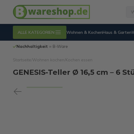
ALLE KATEGORIEN
Wohnen & Kochen
Haus & Garten
Nachhaltigkeit
= B-Ware
Startseite
/
Wohnen kochen
/
Kochen essen
GENESIS-Teller Ø 16,5 cm – 6 St