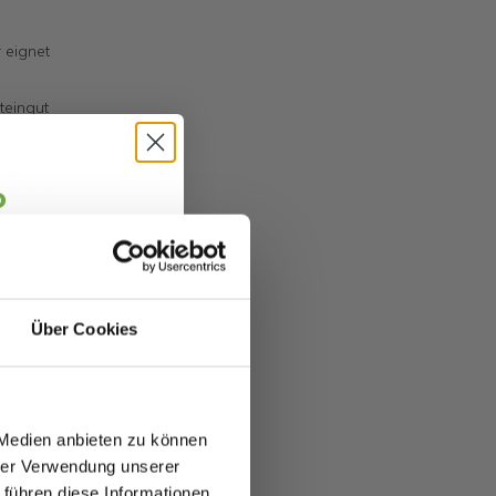
r eignet
teingut
beobachten
rau-
ter und
o
jäger 👋
alte sofort
5 €
abatt.
Über Cookies
fitierst du von
zu 70%.
 Medien anbieten zu können
hrer Verwendung unserer
 führen diese Informationen