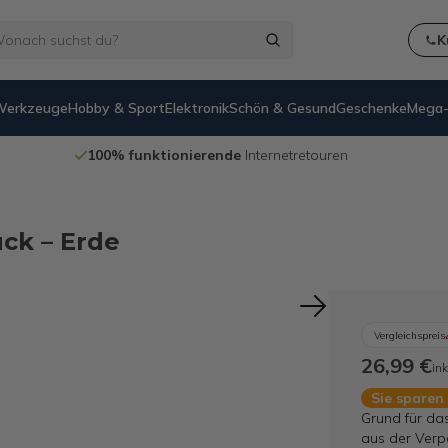
K
Werkzeuge
Hobby & Sport
Elektronik
Schön & Gesund
Geschenke
Mega-
100% funktionierende
Internetretouren
ück – Erde
Vergleichspreis
26,99 €
ink
Sie sparen
Grund für da
aus der Verp