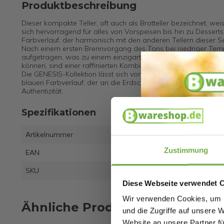
Produktbeschreibung
Dieser kompakte Teller, oft auch als Brotteller bezeichnet, wei
sich hervorragend für alles von Vorspeisen bis hin zu Desserts,
Farbverlauf, der harmonisch mit den anderen Tellern dieser Se
Nach einem ersten Brennvorgang des Tons bei niedriger Temp
aufgetragen, was zu einem einzigartigen und lebendigen Relie
können, sind einer raffinierten Kombination aus Handwerkskun
Die GENESIS-Kollektion lässt sich von der Reise zwischen Lan
blauen Farbverlauf, der an die Erdschichten erinnert. Die as
Authentizität.
Spezifikationen
Artikelnummer
Zustimmung
EAN
3701
SKU
9721
Diese Webseite verwendet 
Wir verwenden Cookies, um I
Ähnliche Produkte
und die Zugriffe auf unsere 
Website an unsere Partner fü