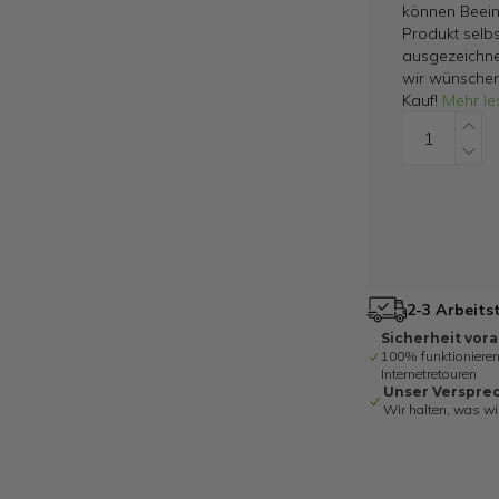
können Beein
Produkt selbs
ausgezeichne
wir wünschen
Kauf!
Mehr le
2-3 Arbeits
Sicherheit vor
100% funktionieren
Internetretouren
Unser Verspre
Wir halten, was wi