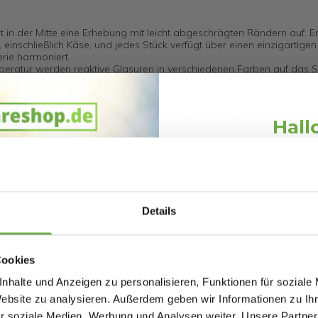
st in der Mitte eine Erhebung mit leicht abgeschrägten Rändern auf. E
 einschließlich Käse, und jedes Stück verfügt über einen einzigartigen
rie harmoniert.
eratur werden reaktive Glasuren in verschiedenen Farben auf das S
f führt. Die Farbvariationen, die wir von einem Stück zum anderen 
st, Brenntechniken und der Art der Glasur zu verdanken.
d und Meer inspirieren. In der EARTH-Version sehen wir einen khaki-g
ymmetrischen Konturen und klaren Linien verleihen dem Ganzen Charak
Hall
Schnäppchen
Melde dich an und erh
Willkommensr
Details
488308844
Bei
bwareshop.de
pro
Rabatten bis 
055565085
Cookies
nhalte und Anzeigen zu personalisieren, Funktionen für soziale
Website zu analysieren. Außerdem geben wir Informationen zu I
r soziale Medien, Werbung und Analysen weiter. Unsere Partner