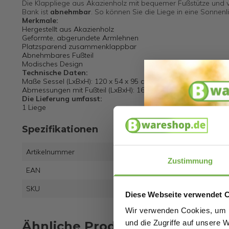
Die Klappliege aus Akazienholz mit bequemer Fußstütze und ve
Bank ist
abnehmbar
. So können Sie die Liege in eine Sonne
Merkmale:
Hergestellt aus Akazienholz
Geformte, abgerundete Armlehnen
Platzsparend zusammenklappbar
Abnehmbares Fußteil
Modisches Design
Technische Daten:
Maße Sessel (LxBxH): 120 x 54 x 95 cm
Abmessungen mit Fußteil (LxBxH): 169 x 54 x 95 cm
Die Lieferung umfasst:
1 Liege
Spezifikationen
Artikelnummer
1023
Zustimmung
EAN
4250
SKU
1331
Diese Webseite verwendet 
Wir verwenden Cookies, um I
und die Zugriffe auf unsere 
Ähnliche Produkte