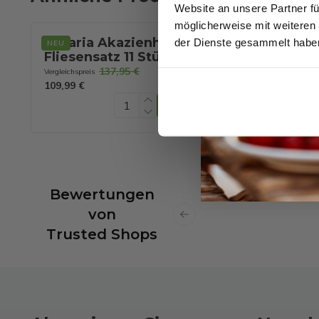
Website an unsere Partner fü
möglicherweise mit weiteren
Casaria Akazienholz
Casaria Bade
der Dienste gesammelt habe
NEU
Fliesensatz 11 Stück,
aus robustem
30x30cm
Akazienholz -
137,95 €
25,99 €
Vergleichspreis
zertifiziert
109,99 €
Bewertungen
von
Previous slide
Trusted Shops