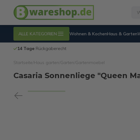
ALLE KATEGORIEN
Wohnen & Kochen
Haus & Garten
14 Tage
Rückgaberecht
Startseite
/
Haus garten
/
Garten
/
Gartenmoebel
Casaria Sonnenliege "Queen Ma