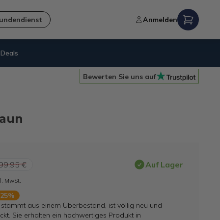
undendienst
Anmelden
Deals
Nachhaltigkeit
= B-Ware
Bewerten Sie uns auf
raun
99,95 €
Auf Lager
l. MwSt.
 25%
l stammt aus einem Überbestand, ist völlig neu und
ckt. Sie erhalten ein hochwertiges Produkt in