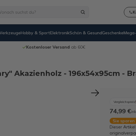
K
Werkzeuge
Hobby & Sport
Elektronik
Schön & Gesund
Geschenke
Mega-
Kostenloser Versand
ab 60€
ry" Akazienholz - 196x54x95cm - B
Vergleichspreis
74,99 €
ink
Sie sparen
Dieser Artike
originalverpa