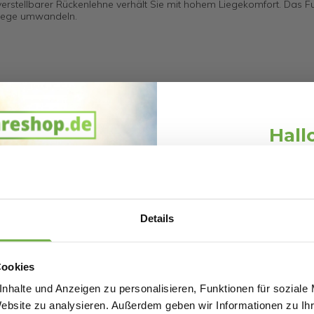
rstellbarer Rückenlehne verhält Sie mit hohem Liegekomfort. Das Fu
nliege umwandeln.
Hall
Schnäppchen
Melde dich an und erh
Willkommensr
17
Details
Bei
bwareshop.de
pro
525318180
Rabatten bis 
80583
Cookies
nhalte und Anzeigen zu personalisieren, Funktionen für soziale
Website zu analysieren. Außerdem geben wir Informationen zu I