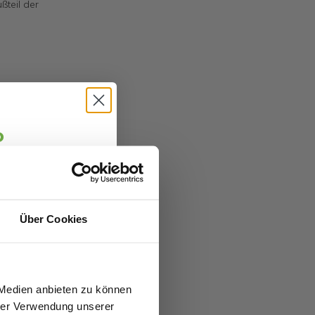
ßteil der
o
jäger 👋
alte sofort
5 €
abatt.
Über Cookies
fitierst du von
zu 70%.
 Medien anbieten zu können
hrer Verwendung unserer