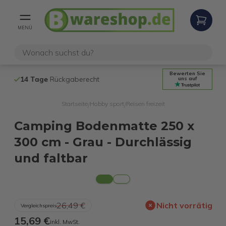
MENÜ
Bewerten Sie
14 Tage
Rückgaberecht
Kostenloser 
uns auf
Startseite
Hobby sport
Reisen freizeit
/
/
Camping Bodenmatte 250 x
300 cm - Grau - Durchlässig
und faltbar
26,49 €
Nicht vorrätig
Vergleichspreis
15,69 €
inkl. MwSt.