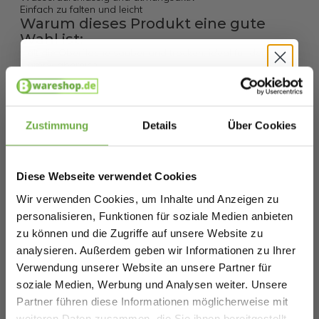
Einfach zu falten und leicht
Warum dieses Produkt eine gute
Wahl ist:
Hält die Oberfläche sauber und trocken, ideal für den
Campingbereich
Kompakt und leicht zu verstauen nach Gebrauch
Hallo
Solide Befestigung dank Metallösen
Haltbares Material, das einiges aushält
Schnäppchenjäger 👋
Zustimmung
Details
Über Cookies
Spezifikationen
Melde dich an und erhalte sofort
5 €
Willkommensrabatt.
Artikelnummer
Diese Webseite verwendet Cookies
Bei
bwareshop.de
profitierst du von
EAN
8721037408189
Wir verwenden Cookies, um Inhalte und Anzeigen zu
Rabatten bis zu 70%.
personalisieren, Funktionen für soziale Medien anbieten
SKU
8721161362175
zu können und die Zugriffe auf unsere Website zu
analysieren. Außerdem geben wir Informationen zu Ihrer
Ähnliche Produkte
Verwendung unserer Website an unsere Partner für
soziale Medien, Werbung und Analysen weiter. Unsere
Partner führen diese Informationen möglicherweise mit
Geburtstag
Trvlmore Feldbett - 213 x 79 x 50 cm -
weiteren Daten zusammen, die Sie ihnen bereitgestellt