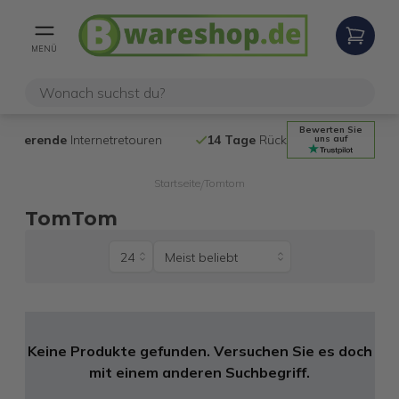
MENÜ
Bewerten Sie
tretouren
14 Tage
Rückgaberecht
Kost
uns auf
Startseite
Tomtom
/
TomTom
Keine Produkte gefunden. Versuchen Sie es doch
mit einem anderen Suchbegriff.